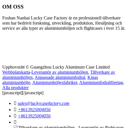
OM OSS
Foshan Nanhai Lucky Case Factory är en professionell tillverkare
som har bedrivit forskning, utveckling, produktion, försäljning och
service av alla typer av aluminiumhöljen och flightcases i över 15 år.
Upphovsrätt © Guangzhou Lucky Aluminum Case Limited
Webbplatskarta
-
Leverantör av aluminiumhöljen
,
Tillverkare av
aluminiumhöljen
,
Anpassade aluminiumfodral
,
Kinas
aluminiumhölje
,
Aluminiumhöljesfabriker
,
Aluminiumfodralföretag
,
Alla produkter
[javascript]
[/javascript]

sales@luckycasefactory.com

+8613925004056

+8613925004056
