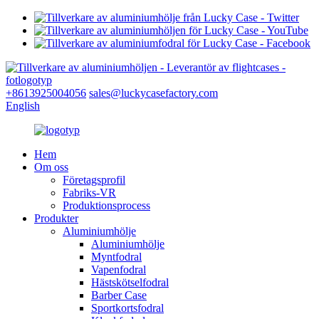
+8613925004056
sales@luckycasefactory.com
English
Hem
Om oss
Företagsprofil
Fabriks-VR
Produktionsprocess
Produkter
Aluminiumhölje
Aluminiumhölje
Myntfodral
Vapenfodral
Hästskötselfodral
Barber Case
Sportkortsfodral