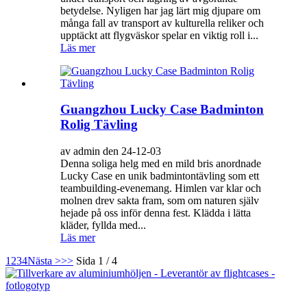
betydelse. Nyligen har jag lärt mig djupare om
många fall av transport av kulturella reliker och
upptäckt att flygväskor spelar en viktig roll i...
Läs mer
Guangzhou Lucky Case Badminton
Rolig Tävling
av admin den 24-12-03
Denna soliga helg med en mild bris anordnade
Lucky Case en unik badmintontävling som ett
teambuilding-evenemang. Himlen var klar och
molnen drev sakta fram, som om naturen själv
hejade på oss inför denna fest. Klädda i lätta
kläder, fyllda med...
Läs mer
1
2
3
4
Nästa >
>>
Sida 1 / 4