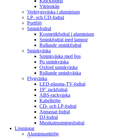
Klockfodral
Vitrinskåp
Verktygsväska i aluminium
LP- och CD-fodral
Portfölj
Sminkfodral
Kosmetikfodral i aluminium
Sminkfodral med lampor
Rullande sminkfodral
Sminkväska
Sminkväska med ljus
Pu sminkväska
Oxford sminkväska
Rullande sminkväska
Flygväska
LED-plasma-TV-fodral
19″ rackfodral
ABS-rackväska
Kabelhölje
CD- och LP-fodral
Anpassat fodral
DJ-fodral
Musikutrustningsfodral
Lösningar
Aluminiumhölje