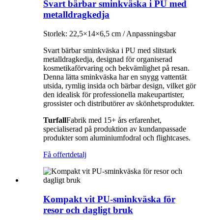
Svart bärbar sminkväska i PU med
metalldragkedja
Storlek: 22,5×14×6,5 cm / Anpassningsbar
Svart bärbar sminkväska i PU med slitstark
metalldragkedja, designad för organiserad
kosmetikaförvaring och bekvämlighet på resan.
Denna lätta sminkväska har en snygg vattentät
utsida, rymlig insida och bärbar design, vilket gör
den idealisk för professionella makeupartister,
grossister och distributörer av skönhetsprodukter.
Turfall
Fabrik med 15+ års erfarenhet,
specialiserad på produktion av kundanpassade
produkter som aluminiumfodral och flightcases.
Få offert
detalj
Kompakt vit PU-sminkväska för
resor och dagligt bruk