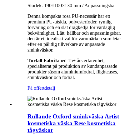
Storlek: 190×100×130 mm / Anpassningsbar
Denna kompakta rosa PU-necessär har ett
premium PU-utsida, polyesterfoder, rymlig
förvaring och en slät dragkedja för vardaglig
bekvämlighet. Lätt, hållbar och anpassningsbar,
den är ett idealiskt val för varumärken som letar
efter en pålitlig tillverkare av anpassade
sminkväskor.
Turfall
Fabrik
med 15+ års erfarenhet,
specialiserat på produktion av kundanpassade
produkter såsom aluminiumfodral, flightcases,
sminkväskor och fodral.
Få offert
detalj
Rullande Oxford sminkväska Artist
kosmetiska väska Rese kosmetiska
tågväskor