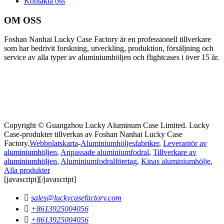
Kontakta oss
OM OSS
Foshan Nanhai Lucky Case Factory är en professionell tillverkare
som har bedrivit forskning, utveckling, produktion, försäljning och
service av alla typer av aluminiumhöljen och flightcases i över 15 år.
Copyright © Guangzhou Lucky Aluminum Case Limited. Lucky
Case-produkter tillverkas av Foshan Nanhai Lucky Case
Factory.
Webbplatskarta
-
Aluminiumhöljesfabriker
,
Leverantör av
aluminiumhöljen
,
Anpassade aluminiumfodral
,
Tillverkare av
aluminiumhöljen
,
Aluminiumfodralföretag
,
Kinas aluminiumhölje
,
Alla produkter
[javascript]
[/javascript]

sales@luckycasefactory.com

+8613925004056

+8613925004056