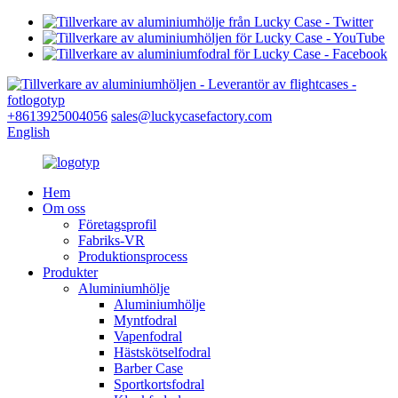
+8613925004056
sales@luckycasefactory.com
English
Hem
Om oss
Företagsprofil
Fabriks-VR
Produktionsprocess
Produkter
Aluminiumhölje
Aluminiumhölje
Myntfodral
Vapenfodral
Hästskötselfodral
Barber Case
Sportkortsfodral