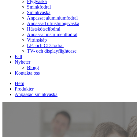
Flygväska
Sminkfodral
Sminkväska
Anpassat aluminiumfodral
Anpassad utrustningsväska
Hästskötselfodral
Anpassat instrumentfodral
Vitrinskåp
LP- och CD-fodral
TV- och displayflightcase
Fall
Nyheter
Blogg
Kontakta oss
Hem
Produkter
Anpassad sminkväska