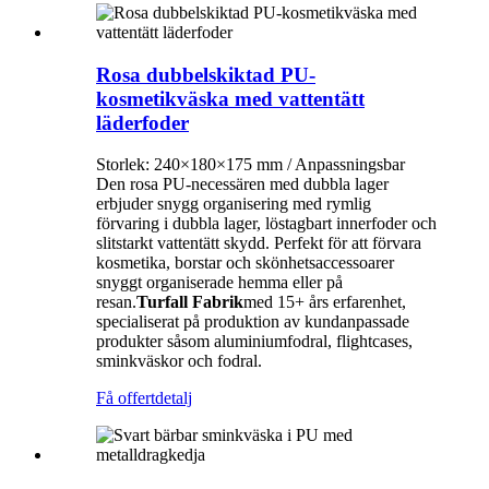
Rosa dubbelskiktad PU-
kosmetikväska med vattentätt
läderfoder
Storlek: 240×180×175 mm / Anpassningsbar
Den rosa PU-necessären med dubbla lager
erbjuder snygg organisering med rymlig
förvaring i dubbla lager, löstagbart innerfoder och
slitstarkt vattentätt skydd. Perfekt för att förvara
kosmetika, borstar och skönhetsaccessoarer
snyggt organiserade hemma eller på
resan.
Turfall
Fabrik
med 15+ års erfarenhet,
specialiserat på produktion av kundanpassade
produkter såsom aluminiumfodral, flightcases,
sminkväskor och fodral.
Få offert
detalj