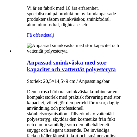
Vi är en fabrik med 16 års erfarenhet,
specialiserad på produktion av kundanpassade
produkter såsom sminkväskor, sminkfodral,
aluminiumfodral, flightcases etc.
Få offert
detalj
Anpassad sminkväska med stor
kapacitet och vattentät polyesteryta
Storlek: 20,5×14,5×9 cm / Anpassningsbar
Denna rosa bärbara sminkväska kombinerar en
kompakt storlek med praktisk förvaring med stor
kapacitet, vilket gör den perfekt för resor, daglig
användning och professionell
skönhetsorganisation. Tillverkad av vattentätt
polyestertyg, skyddar den kosmetika från fukt
och damm samtidigt som den bibehåller ett
snyggt och elegant utseende. De invändiga
facken håller läppstift, kort och små personliga