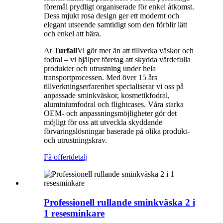
föremål prydligt organiserade för enkel åtkomst.
Dess mjukt rosa design ger ett modernt och
elegant utseende samtidigt som den förblir lätt
och enkel att bära.
At
Turfall
Vi gör mer än att tillverka väskor och
fodral – vi hjälper företag att skydda värdefulla
produkter och utrustning under hela
transportprocessen. Med över 15 års
tillverkningserfarenhet specialiserar vi oss på
anpassade sminkväskor, kosmetikfodral,
aluminiumfodral och flightcases. Våra starka
OEM- och anpassningsmöjligheter gör det
möjligt för oss att utveckla skyddande
förvaringslösningar baserade på olika produkt-
och utrustningskrav.
Få offert
detalj
Professionell rullande sminkväska 2 i
1 resesminkare