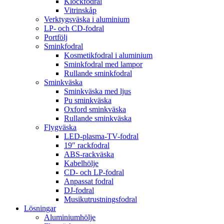
Klockfodral
Vitrinskåp
Verktygsväska i aluminium
LP- och CD-fodral
Portfölj
Sminkfodral
Kosmetikfodral i aluminium
Sminkfodral med lampor
Rullande sminkfodral
Sminkväska
Sminkväska med ljus
Pu sminkväska
Oxford sminkväska
Rullande sminkväska
Flygväska
LED-plasma-TV-fodral
19″ rackfodral
ABS-rackväska
Kabelhölje
CD- och LP-fodral
Anpassat fodral
DJ-fodral
Musikutrustningsfodral
Lösningar
Aluminiumhölje