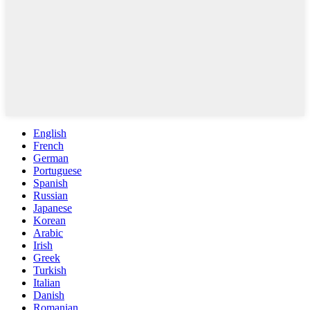
English
French
German
Portuguese
Spanish
Russian
Japanese
Korean
Arabic
Irish
Greek
Turkish
Italian
Danish
Romanian