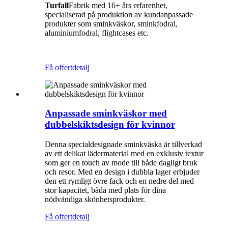
Turfall
Fabrik med 16+ års erfarenhet,
specialiserad på produktion av kundanpassade
produkter som sminkväskor, sminkfodral,
aluminiumfodral, flightcases etc.
Få offert
detalj
Anpassade sminkväskor med
dubbelskiktsdesign för kvinnor
Denna specialdesignade sminkväska är tillverkad
av ett delikat lädermaterial med en exklusiv textur
som ger en touch av mode till både dagligt bruk
och resor. Med en design i dubbla lager erbjuder
den ett rymligt övre fack och en nedre del med
stor kapacitet, båda med plats för dina
nödvändiga skönhetsprodukter.
Få offert
detalj