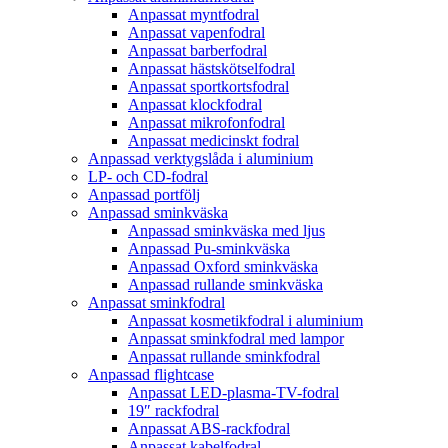
Anpassat myntfodral
Anpassat vapenfodral
Anpassat barberfodral
Anpassat hästskötselfodral
Anpassat sportkortsfodral
Anpassat klockfodral
Anpassat mikrofonfodral
Anpassat medicinskt fodral
Anpassad verktygslåda i aluminium
LP- och CD-fodral
Anpassad portfölj
Anpassad sminkväska
Anpassad sminkväska med ljus
Anpassad Pu-sminkväska
Anpassad Oxford sminkväska
Anpassad rullande sminkväska
Anpassat sminkfodral
Anpassat kosmetikfodral i aluminium
Anpassat sminkfodral med lampor
Anpassat rullande sminkfodral
Anpassad flightcase
Anpassat LED-plasma-TV-fodral
19″ rackfodral
Anpassat ABS-rackfodral
Anpassat kabelfodral