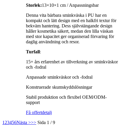
Storlek:
13×10×1 cm / Anpassningsbar
Denna vita bärbara sminkväska i PU har en
kompakt och lätt design med en halkfri textur för
bekväm hantering. Dess självstängande design
håller kosmetika säkert, medan den lilla väskan
med stor kapacitet ger organiserad förvaring för
daglig användning och resor.
Turfall
:
15+ års erfarenhet av tillverkning av sminkväskor
och -fodral
Anpassade sminkväskor och -fodral
Konstruerade skumskyddslösningar
Stabil produktion och flexibel OEM/ODM-
support
Få offert
detalj
1
2
3
4
5
6
Nästa >
>>
Sida 1 / 9