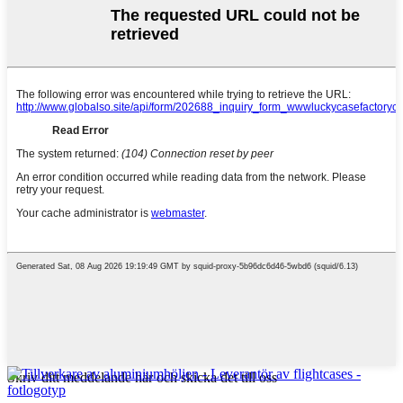
Skriv ditt meddelande här och skicka det till oss