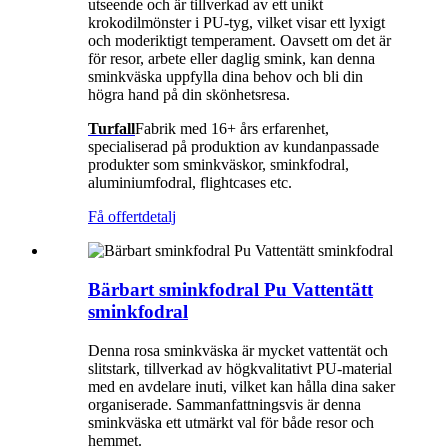
utseende och är tillverkad av ett unikt
krokodilmönster i PU-tyg, vilket visar ett lyxigt
och moderiktigt temperament. Oavsett om det är
för resor, arbete eller daglig smink, kan denna
sminkväska uppfylla dina behov och bli din
högra hand på din skönhetsresa.
Turfall
Fabrik med 16+ års erfarenhet,
specialiserad på produktion av kundanpassade
produkter som sminkväskor, sminkfodral,
aluminiumfodral, flightcases etc.
Få offert
detalj
Bärbart sminkfodral Pu Vattentätt
sminkfodral
Denna rosa sminkväska är mycket vattentät och
slitstark, tillverkad av högkvalitativt PU-material
med en avdelare inuti, vilket kan hålla dina saker
organiserade. Sammanfattningsvis är denna
sminkväska ett utmärkt val för både resor och
hemmet.