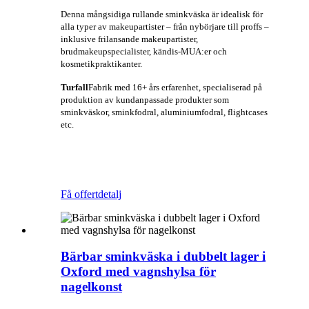
Denna mångsidiga rullande sminkväska är idealisk för
alla typer av makeupartister – från nybörjare till proffs –
inklusive frilansande makeupartister,
brudmakeupspecialister, kändis-MUA:er och
kosmetikpraktikanter.
Turfall
Fabrik med 16+ års erfarenhet, specialiserad på
produktion av kundanpassade produkter som
sminkväskor, sminkfodral, aluminiumfodral, flightcases
etc.
Få offert
detalj
Bärbar sminkväska i dubbelt lager i
Oxford med vagnshylsa för
nagelkonst