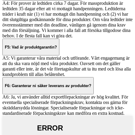
A4: För prover är ledtiden cirka 7 dagar. För massproduktion är
ledtiden 35 dagar efter att vi mottagit handpenningen. Ledtiderna
träder i kraft när (1) vi har mottagit din handpenning och (2) vi har
ditt slutgiltiga godkännande för dina produkter. Om våra ledtider inte
överensstämmer med din deadline, vänligen gå igenom dina krav
med din försäljning. Vi kommer i alla fall att försöka tillgodose dina
behov. I de flesta fall kan vi göra det.
F5: Vad är produktgarantin?
A5: Vi garanterar våra material och utförande. Vårt engagemang är
att du ska vara nöjd med våra produkter. Oavsett om det gäller
garanti eller inte, är det vår företagskultur att ta itu med och lösa alla
kundproblem till allas belåtenhet.
F6: Garanterar ni säker leverans av produkter?
A6: Ja, vi använder alltid exportförpackningar av hög kvalitet. För
eventuella specialiserade förpackningskrav, kontakta oss gärna för
skräddarsydda lösningar. Specialiserade förpackningar och icke-
standardiserade förpackningskrav kan medföra en extra kostnad.