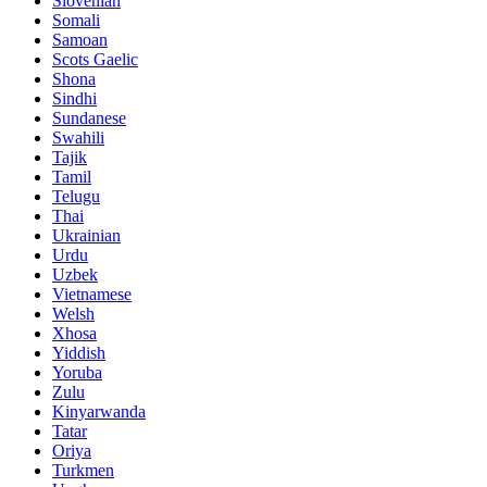
Slovenian
Somali
Samoan
Scots Gaelic
Shona
Sindhi
Sundanese
Swahili
Tajik
Tamil
Telugu
Thai
Ukrainian
Urdu
Uzbek
Vietnamese
Welsh
Xhosa
Yiddish
Yoruba
Zulu
Kinyarwanda
Tatar
Oriya
Turkmen