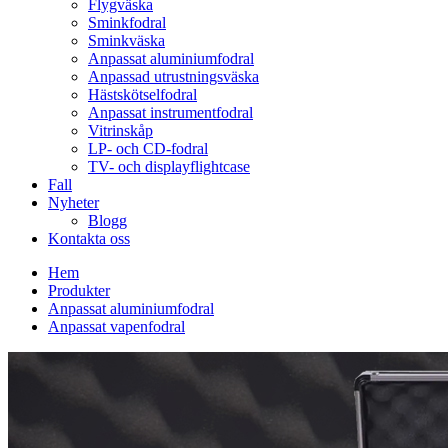
Flygväska
Sminkfodral
Sminkväska
Anpassat aluminiumfodral
Anpassad utrustningsväska
Hästskötselfodral
Anpassat instrumentfodral
Vitrinskåp
LP- och CD-fodral
TV- och displayflightcase
Fall
Nyheter
Blogg
Kontakta oss
Hem
Produkter
Anpassat aluminiumfodral
Anpassat vapenfodral