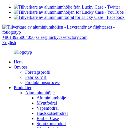
+8613925004056
sales@luckycasefactory.com
English
Hem
Om oss
Företagsprofil
Fabriks-VR
Produktionsprocess
Produkter
Aluminiumhölje
Aluminiumhölje
Myntfodral
Vapenfodral
Hästskötselfodral
Barber Case
Sportkortsfodral