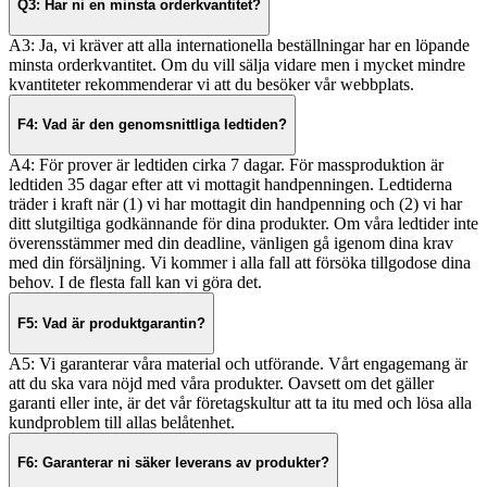
Q3: Har ni en minsta orderkvantitet?
A3: Ja, vi kräver att alla internationella beställningar har en löpande
minsta orderkvantitet. Om du vill sälja vidare men i mycket mindre
kvantiteter rekommenderar vi att du besöker vår webbplats.
F4: Vad är den genomsnittliga ledtiden?
A4: För prover är ledtiden cirka 7 dagar. För massproduktion är
ledtiden 35 dagar efter att vi mottagit handpenningen. Ledtiderna
träder i kraft när (1) vi har mottagit din handpenning och (2) vi har
ditt slutgiltiga godkännande för dina produkter. Om våra ledtider inte
överensstämmer med din deadline, vänligen gå igenom dina krav
med din försäljning. Vi kommer i alla fall att försöka tillgodose dina
behov. I de flesta fall kan vi göra det.
F5: Vad är produktgarantin?
A5: Vi garanterar våra material och utförande. Vårt engagemang är
att du ska vara nöjd med våra produkter. Oavsett om det gäller
garanti eller inte, är det vår företagskultur att ta itu med och lösa alla
kundproblem till allas belåtenhet.
F6: Garanterar ni säker leverans av produkter?