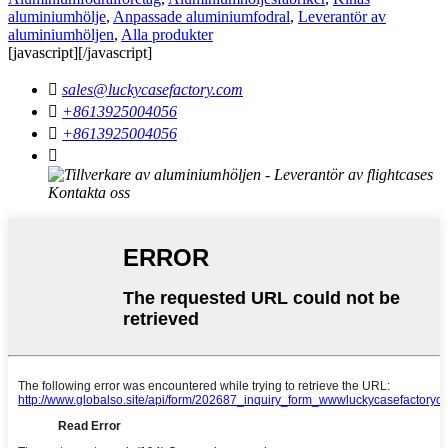
aluminiumhölje
,
Anpassade aluminiumfodral
,
Leverantör av
aluminiumhöljen
,
Alla produkter
[javascript]
[/javascript]

sales@luckycasefactory.com

+8613925004056

+8613925004056
