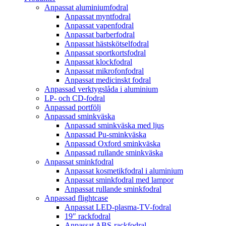
Anpassat aluminiumfodral
Anpassat myntfodral
Anpassat vapenfodral
Anpassat barberfodral
Anpassat hästskötselfodral
Anpassat sportkortsfodral
Anpassat klockfodral
Anpassat mikrofonfodral
Anpassat medicinskt fodral
Anpassad verktygslåda i aluminium
LP- och CD-fodral
Anpassad portfölj
Anpassad sminkväska
Anpassad sminkväska med ljus
Anpassad Pu-sminkväska
Anpassad Oxford sminkväska
Anpassad rullande sminkväska
Anpassat sminkfodral
Anpassat kosmetikfodral i aluminium
Anpassat sminkfodral med lampor
Anpassat rullande sminkfodral
Anpassad flightcase
Anpassat LED-plasma-TV-fodral
19″ rackfodral
Anpassat ABS-rackfodral