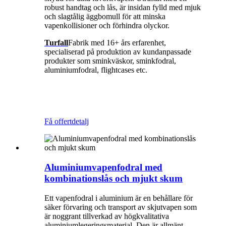
robust handtag och lås, är insidan fylld med mjuk
och slagtålig äggbomull för att minska
vapenkollisioner och förhindra olyckor.
Turfall
Fabrik med 16+ års erfarenhet,
specialiserad på produktion av kundanpassade
produkter som sminkväskor, sminkfodral,
aluminiumfodral, flightcases etc.
Få offert
detalj
Aluminiumvapenfodral med
kombinationslås och mjukt skum
Ett vapenfodral i aluminium är en behållare för
säker förvaring och transport av skjutvapen som
är noggrant tillverkad av högkvalitativa
aluminiumlegeringsmaterial. Den är allmänt