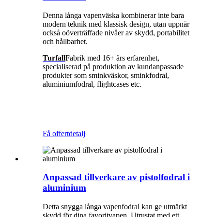
Denna långa vapenväska kombinerar inte bara
modern teknik med klassisk design, utan uppnår
också oöverträffade nivåer av skydd, portabilitet
och hållbarhet.
Turfall
Fabrik med 16+ års erfarenhet,
specialiserad på produktion av kundanpassade
produkter som sminkväskor, sminkfodral,
aluminiumfodral, flightcases etc.
Få offert
detalj
Anpassad tillverkare av pistolfodral i
aluminium
Detta snygga långa vapenfodral kan ge utmärkt
skydd för dina favoritvapen. Utrustat med ett