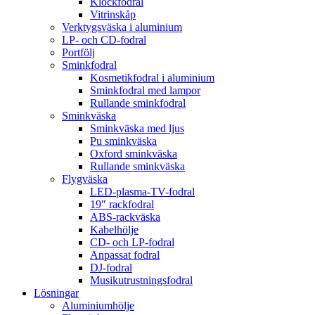
Klockfodral
Vitrinskåp
Verktygsväska i aluminium
LP- och CD-fodral
Portfölj
Sminkfodral
Kosmetikfodral i aluminium
Sminkfodral med lampor
Rullande sminkfodral
Sminkväska
Sminkväska med ljus
Pu sminkväska
Oxford sminkväska
Rullande sminkväska
Flygväska
LED-plasma-TV-fodral
19″ rackfodral
ABS-rackväska
Kabelhölje
CD- och LP-fodral
Anpassat fodral
DJ-fodral
Musikutrustningsfodral
Lösningar
Aluminiumhölje