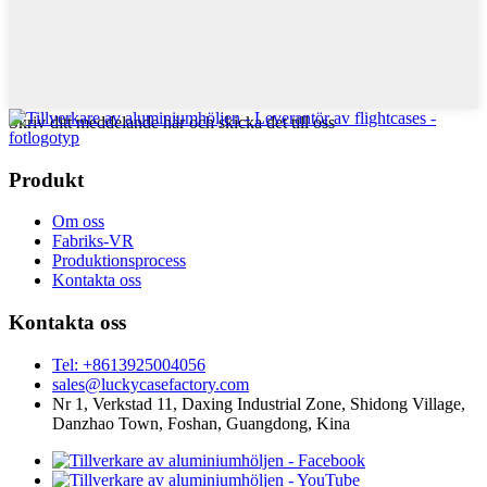
Skriv ditt meddelande här och skicka det till oss
Produkt
Om oss
Fabriks-VR
Produktionsprocess
Kontakta oss
Kontakta oss
Tel: +8613925004056
sales@luckycasefactory.com
Nr 1, Verkstad 11, Daxing Industrial Zone, Shidong Village,
Danzhao Town, Foshan, Guangdong, Kina