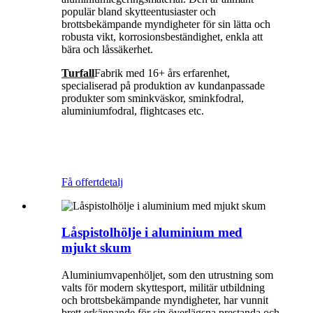
populär bland skytteentusiaster och
brottsbekämpande myndigheter för sin lätta och
robusta vikt, korrosionsbeständighet, enkla att
bära och låssäkerhet.
Turfall
Fabrik med 16+ års erfarenhet,
specialiserad på produktion av kundanpassade
produkter som sminkväskor, sminkfodral,
aluminiumfodral, flightcases etc.
Få offert
detalj
Låspistolhölje i aluminium med
mjukt skum
Aluminiumvapenhöljet, som den utrustning som
valts för modern skyttesport, militär utbildning
och brottsbekämpande myndigheter, har vunnit
brett erkännande för sin överlägsna prestanda och