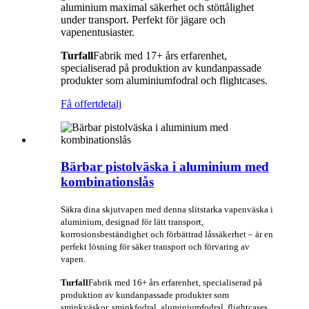
aluminium maximal säkerhet och stöttålighet
under transport. Perfekt för jägare och
vapenentusiaster.
Turfall
Fabrik med 17+ års erfarenhet,
specialiserad på produktion av kundanpassade
produkter som aluminiumfodral och flightcases.
Få offert
detalj
Bärbar pistolväska i aluminium med
kombinationslås
Säkra dina skjutvapen med denna slitstarka vapenväska i
aluminium, designad för lätt transport,
korrosionsbeständighet och förbättrad låssäkerhet – är en
perfekt lösning för säker transport och förvaring av
vapen.
Turfall
Fabrik med 16+ års erfarenhet, specialiserad på
produktion av kundanpassade produkter som
sminkväskor, sminkfodral, aluminiumfodral, flightcases