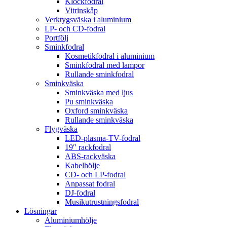
Klockfodral
Vitrinskåp
Verktygsväska i aluminium
LP- och CD-fodral
Portfölj
Sminkfodral
Kosmetikfodral i aluminium
Sminkfodral med lampor
Rullande sminkfodral
Sminkväska
Sminkväska med ljus
Pu sminkväska
Oxford sminkväska
Rullande sminkväska
Flygväska
LED-plasma-TV-fodral
19″ rackfodral
ABS-rackväska
Kabelhölje
CD- och LP-fodral
Anpassat fodral
DJ-fodral
Musikutrustningsfodral
Lösningar
Aluminiumhölje