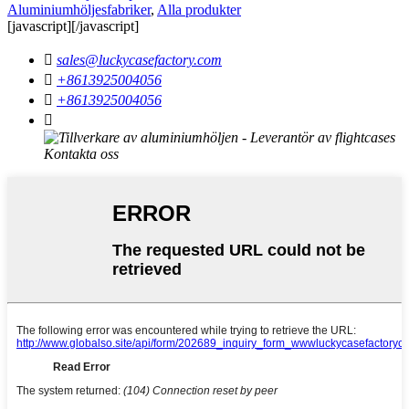
Aluminiumhöljesfabriker
,
Alla produkter
[javascript]
[/javascript]

sales@luckycasefactory.com

+8613925004056

+8613925004056
