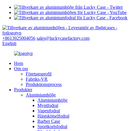
+8613925004056
sales@luckycasefactory.com
English
Hem
Om oss
Företagsprofil
Fabriks-VR
Produktionsprocess
Produkter
Aluminiumhölje
Aluminiumhölje
Myntfodral
Vapenfodral
Hästskötselfodral
Barber Case
Sportkortsfodral