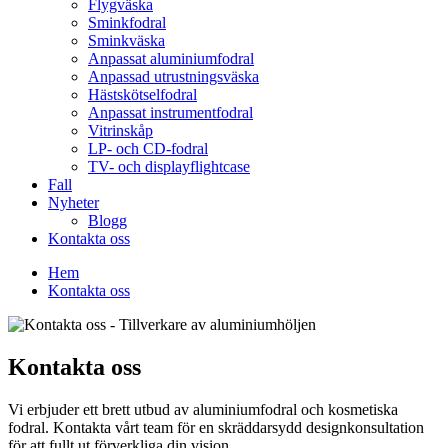
Flygväska
Sminkfodral
Sminkväska
Anpassat aluminiumfodral
Anpassad utrustningsväska
Hästskötselfodral
Anpassat instrumentfodral
Vitrinskåp
LP- och CD-fodral
TV- och displayflightcase
Fall
Nyheter
Blogg
Kontakta oss
Hem
Kontakta oss
Kontakta oss
Vi erbjuder ett brett utbud av aluminiumfodral och kosmetiska
fodral. Kontakta vårt team för en skräddarsydd designkonsultation
för att fullt ut förverkliga din vision.