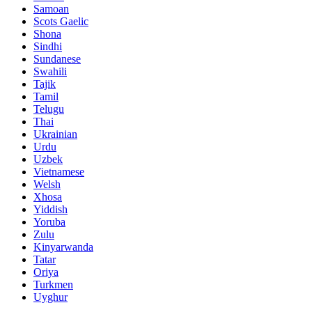
Samoan
Scots Gaelic
Shona
Sindhi
Sundanese
Swahili
Tajik
Tamil
Telugu
Thai
Ukrainian
Urdu
Uzbek
Vietnamese
Welsh
Xhosa
Yiddish
Yoruba
Zulu
Kinyarwanda
Tatar
Oriya
Turkmen
Uyghur