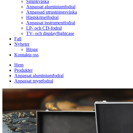
Sminkväska
Anpassat aluminiumfodral
Anpassad utrustningsväska
Hästskötselfodral
Anpassat instrumentfodral
LP- och CD-fodral
TV- och displayflightcase
Fall
Nyheter
Blogg
Kontakta oss
Hem
Produkter
Anpassat aluminiumfodral
Anpassat myntfodral