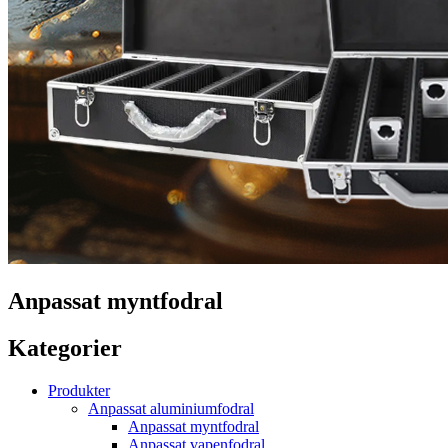
Anpassat myntfodral
Kategorier
Produkter
Anpassat aluminiumfodral
Anpassat myntfodral
Anpassat vapenfodral