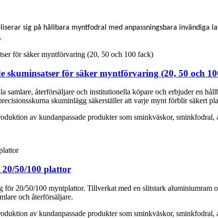
liserar sig på hållbara myntfodral med anpassningsbara invändiga la
.
 skuminsatser för säker myntförvaring (20, 50 och 10
la samlare, återförsäljare och institutionella köpare och erbjuder en hål
ecisionsskurna skuminlägg säkerställer att varje mynt förblir säkert pla
produktion av kundanpassade produkter som sminkväskor, sminkfodral, a
20/50/100 plattor
ng för 20/50/100 myntplattor. Tillverkat med en slitstark aluminiumram
lare och återförsäljare.
produktion av kundanpassade produkter som sminkväskor, sminkfodral, a