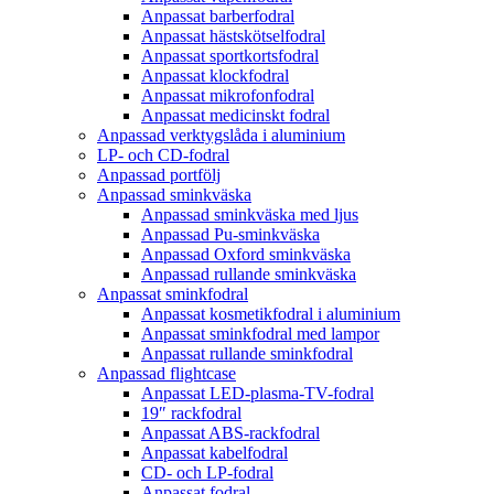
Anpassat barberfodral
Anpassat hästskötselfodral
Anpassat sportkortsfodral
Anpassat klockfodral
Anpassat mikrofonfodral
Anpassat medicinskt fodral
Anpassad verktygslåda i aluminium
LP- och CD-fodral
Anpassad portfölj
Anpassad sminkväska
Anpassad sminkväska med ljus
Anpassad Pu-sminkväska
Anpassad Oxford sminkväska
Anpassad rullande sminkväska
Anpassat sminkfodral
Anpassat kosmetikfodral i aluminium
Anpassat sminkfodral med lampor
Anpassat rullande sminkfodral
Anpassad flightcase
Anpassat LED-plasma-TV-fodral
19″ rackfodral
Anpassat ABS-rackfodral
Anpassat kabelfodral
CD- och LP-fodral
Anpassat fodral