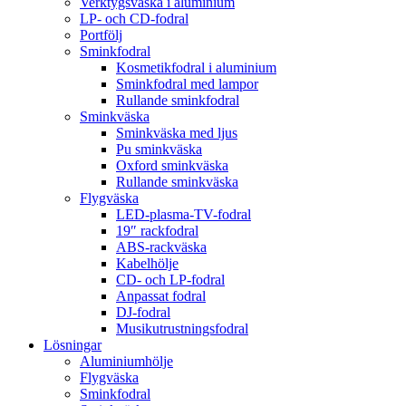
Verktygsväska i aluminium
LP- och CD-fodral
Portfölj
Sminkfodral
Kosmetikfodral i aluminium
Sminkfodral med lampor
Rullande sminkfodral
Sminkväska
Sminkväska med ljus
Pu sminkväska
Oxford sminkväska
Rullande sminkväska
Flygväska
LED-plasma-TV-fodral
19″ rackfodral
ABS-rackväska
Kabelhölje
CD- och LP-fodral
Anpassat fodral
DJ-fodral
Musikutrustningsfodral
Lösningar
Aluminiumhölje
Flygväska
Sminkfodral