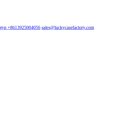
+8613925004056
sales@luckycasefactory.com