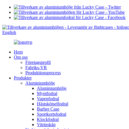
English
Hem
Om oss
Företagsprofil
Fabriks-VR
Produktionsprocess
Produkter
Aluminiumhölje
Aluminiumhölje
Myntfodral
Vapenfodral
Hästskötselfodral
Barber Case
Sportkortsfodral
Klockfodral
Vitrinskåp