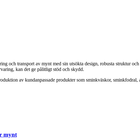
varing och transport av mynt med sin utsökta design, robusta struktur oc
varing, kan det ge pålitligt stöd och skydd.
produktion av kundanpassade produkter som sminkväskor, sminkfodral, a
ör mynt